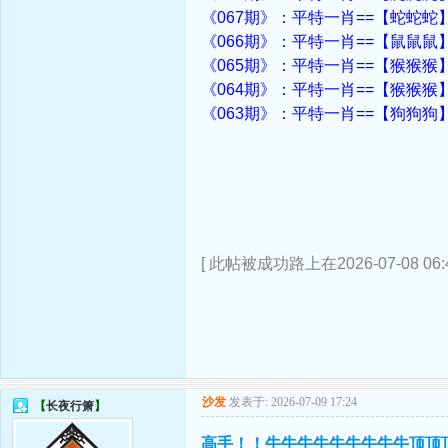
《067期》：平特一肖==【蛇蛇蛇】
《066期》：平特一肖==【鼠鼠鼠】
《065期》：平特一肖==【猴猴猴】
《064期》：平特一肖==【猴猴猴】
《063期》：平特一肖==【狗狗狗】
[ 此帖被成功路上在2026-07-08 06
沙发
发表于: 2026-07-09 17:24
【
长夜行箫
】
高手！！牛牛牛牛牛牛牛牛牛顶顶