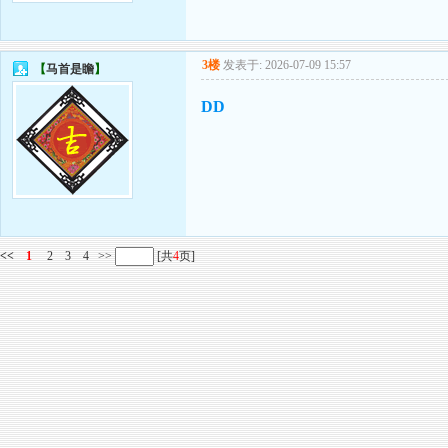
3楼
发表于: 2026-07-09 15:57
【
马首是瞻
】
DD
<<
1
2
3
4
>>
[共
4
页]