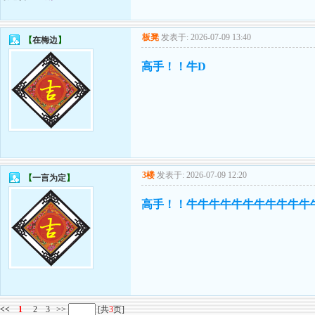
板凳
发表于: 2026-07-09 13:40
【
在梅边
】
高手！！牛D
3楼
发表于: 2026-07-09 12:20
【
一言为定
】
高手！！牛牛牛牛牛牛牛牛牛牛牛
<<
1
2
3
>>
[共
3
页]