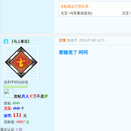
本帖最近打赏记录：
元宝:+6(答案就是你)
元宝:
沙发
发表于: 2026-07-09 14:55
【
马上看花
】
要睡觉了 呵呵
吉利平码坛好友
发帖
月入
十万
不是
梦
发贴:
4949
元宝:
4949
个
131
吉币:
元
贡献值:
49867
点
最近认证:
0 期