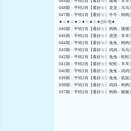
049期：平特2肖【看好☆〖猪猪 - 羊
048期：平特2肖【看好☆〖龙龙 - 马
047期：平特2肖【看好☆〖牛牛 - 狗
★☆★☆★☆★☆★☆★[10-9]★
046期：平特2肖【看好☆〖狗狗 - 猪
045期：平特2肖【看好☆〖虎虎 - 羊
044期：平特2肖【看好☆〖兔兔 - 狗
043期：平特2肖【看好☆〖鸡鸡 - 马
042期：平特2肖【看好☆〖兔兔 - 蛇
041期：平特2肖【看好☆〖蛇蛇 - 羊
040期：平特2肖【看好☆〖兔兔 - 鸡
039期：平特2肖【看好☆〖兔兔 - 鼠
038期：平特2肖【看好☆〖鸡鸡 - 狗
037期：平特2肖【看好☆〖狗狗 - 猴