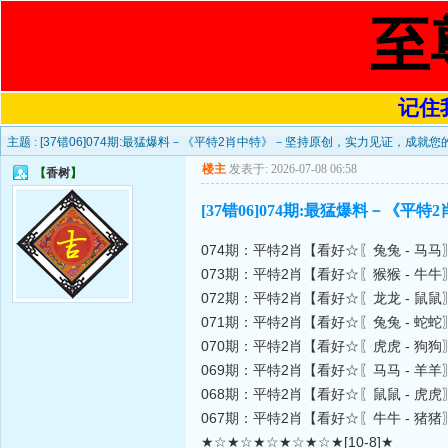
至
记住我
主题 :
[37错06]074期:最猛爆料－《平特2肖中特》－坚持原创，实力见证，成就您
楼主
发表于: 2026-07-08 06:58
【
香树
】
[37错06]074期:最猛爆料－
074期：平特2肖【看好☆〖兔兔 - 马马
073期：平特2肖【看好☆〖猴猴 - 牛
072期：平特2肖【看好☆〖龙龙 - 鼠
071期：平特2肖【看好☆〖兔兔 - 蛇
070期：平特2肖【看好☆〖虎虎 - 狗
069期：平特2肖【看好☆〖马马 - 羊
068期：平特2肖【看好☆〖鼠鼠 - 虎
067期：平特2肖【看好☆〖牛牛 - 猪
★☆★☆★☆★☆★☆★[10-8]★