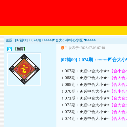
主题 :
[07错00]﹛074期﹜≈≈≈≈◤合大小中特心水区◥≈≈≈≈≈
楼主
发表于: 2026-07-08 07:10
【
檐雨
】
[07错00]﹛074期﹜≈≈≈≈◤合大
﹛067期﹜★必中合大小★≈
【合小合
﹛068期﹜★必中合大小★≈
【合大合
﹛069期﹜★必中合大小★≈
【合大合
﹛070期﹜★必中合大小★≈
【合小合
﹛071期﹜★必中合大小★≈
【合大合
﹛072期﹜★必中合大小★≈
【合大合
﹛073期﹜★必中合大小★≈
【合大合
﹛074期﹜★必中合大小★≈
【合大合