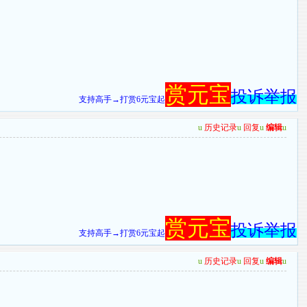
赏元宝
投诉举报
支持高手→打赏6元宝起
u
历史记录
u
回复
u
编辑
u
赏元宝
投诉举报
支持高手→打赏6元宝起
u
历史记录
u
回复
u
编辑
u