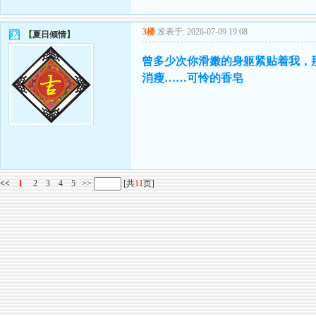
3楼
发表于: 2026-07-09 19:08
【
夏日倾情
】
曾多少次你滑嫩的身躯紧贴着我，
消瘦……可怜的香皂
<<
1
2
3
4
5
>>
[共
11
页]