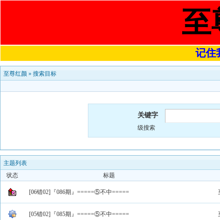
至
记住我
至尊红颜
»
搜索目标
关键字
级搜索
主题列表
状态
标题
[06错02]『086期』=====⑤不中=====
[05错02]『085期』=====⑤不中=====