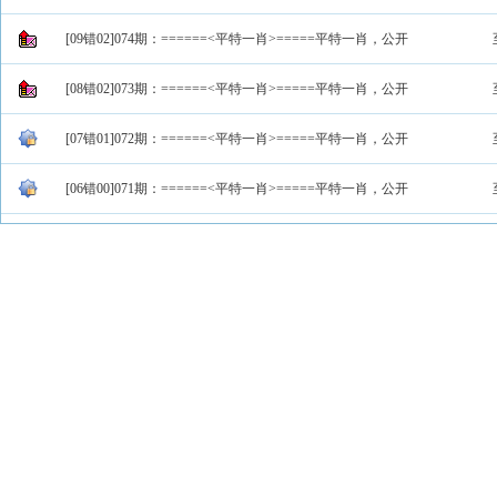
[09错02]074期：======<平特一肖>=====平特一肖，公开
[08错02]073期：======<平特一肖>=====平特一肖，公开
[07错01]072期：======<平特一肖>=====平特一肖，公开
[06错00]071期：======<平特一肖>=====平特一肖，公开