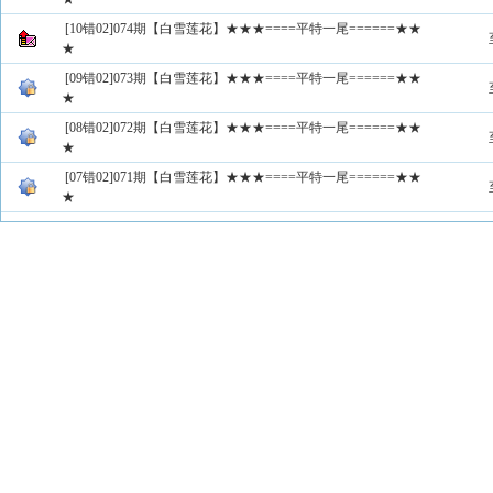
[10错02]074期【白雪莲花】★★★====平特一尾======★★
★
[09错02]073期【白雪莲花】★★★====平特一尾======★★
★
[08错02]072期【白雪莲花】★★★====平特一尾======★★
★
[07错02]071期【白雪莲花】★★★====平特一尾======★★
★