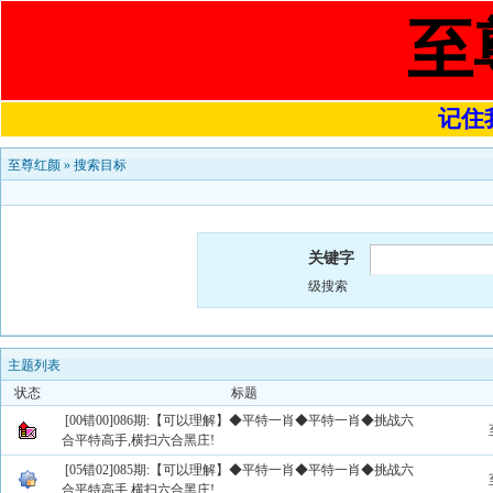
至
记住我
至尊红颜
»
搜索目标
关键字
级搜索
主题列表
状态
标题
[00错00]086期:【可以理解】◆平特一肖◆平特一肖◆挑战六
合平特高手,横扫六合黑庄!
[05错02]085期:【可以理解】◆平特一肖◆平特一肖◆挑战六
合平特高手,横扫六合黑庄!