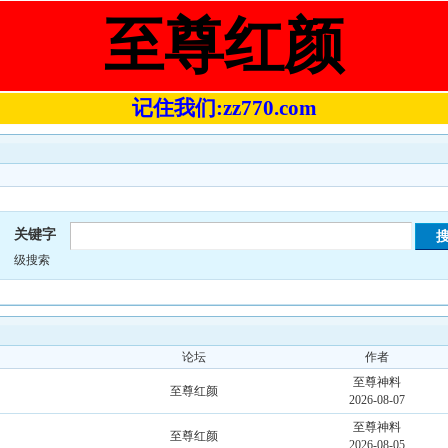
至尊红颜
记住我们:zz770.com
关键字
级搜索
论坛
作者
至尊神料
至尊红颜
2026-08-07
至尊神料
至尊红颜
2026-08-05