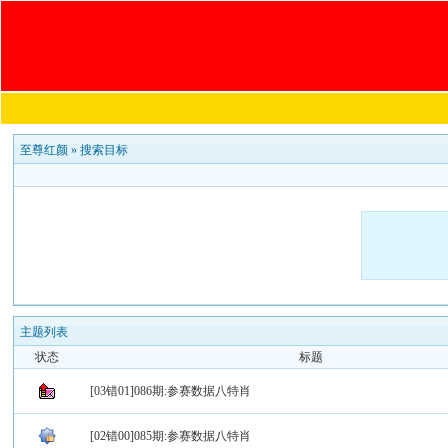
至尊红颜
»
搜索目标
主题列表
状态
标题
[03错01]086期:参赛数据八特肖
[02错00]085期:参赛数据八特肖