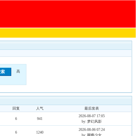
高
回复
人气
最后发表
2026-08-07 17:05
6
941
by: 梦幻风影
2026-08-06 07:24
6
1240
by: 网瘾少女