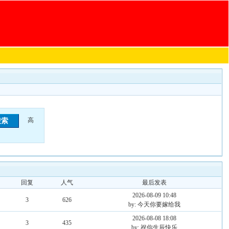
高
回复
人气
最后发表
2026-08-09 10:48
3
626
by: 今天你要嫁给我
2026-08-08 18:08
3
435
by: 祝你生辰快乐