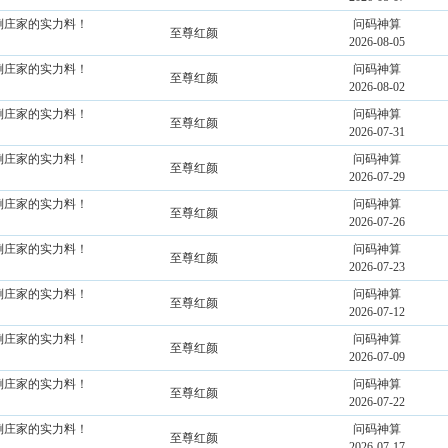
打倒庄家的实力料！
问码神算
至尊红颜
2026-08-05
打倒庄家的实力料！
问码神算
至尊红颜
2026-08-02
打倒庄家的实力料！
问码神算
至尊红颜
2026-07-31
打倒庄家的实力料！
问码神算
至尊红颜
2026-07-29
打倒庄家的实力料！
问码神算
至尊红颜
2026-07-26
打倒庄家的实力料！
问码神算
至尊红颜
2026-07-23
打倒庄家的实力料！
问码神算
至尊红颜
2026-07-12
打倒庄家的实力料！
问码神算
至尊红颜
2026-07-09
打倒庄家的实力料！
问码神算
至尊红颜
2026-07-22
打倒庄家的实力料！
问码神算
至尊红颜
2026-07-17