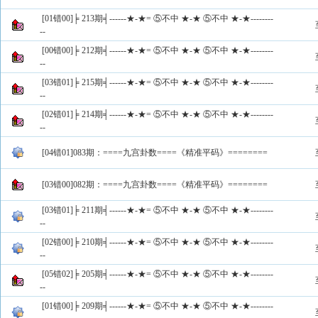
[01错00]╞ 213期╡------★-★= ⑤不中 ★-★ ⑤不中 ★-★--------
--
[00错00]╞ 212期╡------★-★= ⑤不中 ★-★ ⑤不中 ★-★--------
--
[03错01]╞ 215期╡------★-★= ⑤不中 ★-★ ⑤不中 ★-★--------
--
[02错01]╞ 214期╡------★-★= ⑤不中 ★-★ ⑤不中 ★-★--------
--
[04错01]083期：====九宫卦数====《精准平码》========
[03错00]082期：====九宫卦数====《精准平码》========
[03错01]╞ 211期╡------★-★= ⑤不中 ★-★ ⑤不中 ★-★--------
--
[02错00]╞ 210期╡------★-★= ⑤不中 ★-★ ⑤不中 ★-★--------
--
[05错02]╞ 205期╡------★-★= ⑤不中 ★-★ ⑤不中 ★-★--------
--
[01错00]╞ 209期╡------★-★= ⑤不中 ★-★ ⑤不中 ★-★--------