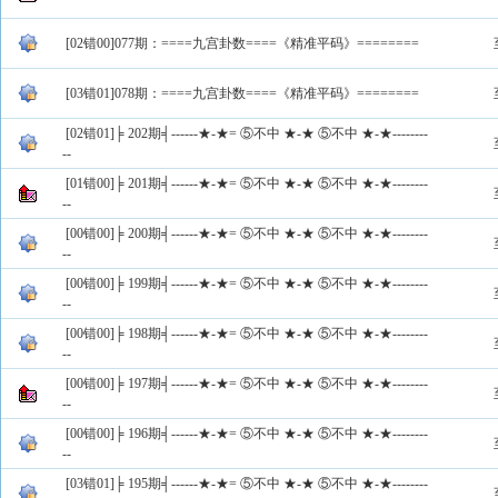
[02错00]077期：====九宫卦数====《精准平码》========
[03错01]078期：====九宫卦数====《精准平码》========
[02错01]╞ 202期╡------★-★= ⑤不中 ★-★ ⑤不中 ★-★--------
--
[01错00]╞ 201期╡------★-★= ⑤不中 ★-★ ⑤不中 ★-★--------
--
[00错00]╞ 200期╡------★-★= ⑤不中 ★-★ ⑤不中 ★-★--------
--
[00错00]╞ 199期╡------★-★= ⑤不中 ★-★ ⑤不中 ★-★--------
--
[00错00]╞ 198期╡------★-★= ⑤不中 ★-★ ⑤不中 ★-★--------
--
[00错00]╞ 197期╡------★-★= ⑤不中 ★-★ ⑤不中 ★-★--------
--
[00错00]╞ 196期╡------★-★= ⑤不中 ★-★ ⑤不中 ★-★--------
--
[03错01]╞ 195期╡------★-★= ⑤不中 ★-★ ⑤不中 ★-★--------