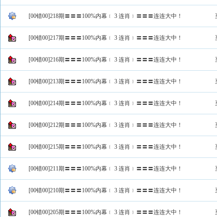
[00错00]218期〓〓〓100%内幕﹛ 3 连肖﹜〓〓〓连连大中！
[00错00]217期〓〓〓100%内幕﹛ 3 连肖﹜〓〓〓连连大中！
[00错00]216期〓〓〓100%内幕﹛ 3 连肖﹜〓〓〓连连大中！
[00错00]213期〓〓〓100%内幕﹛ 3 连肖﹜〓〓〓连连大中！
[00错00]214期〓〓〓100%内幕﹛ 3 连肖﹜〓〓〓连连大中！
[00错00]212期〓〓〓100%内幕﹛ 3 连肖﹜〓〓〓连连大中！
[00错00]215期〓〓〓100%内幕﹛ 3 连肖﹜〓〓〓连连大中！
[00错00]211期〓〓〓100%内幕﹛ 3 连肖﹜〓〓〓连连大中！
[00错00]210期〓〓〓100%内幕﹛ 3 连肖﹜〓〓〓连连大中！
[00错00]205期〓〓〓100%内幕﹛ 3 连肖﹜〓〓〓连连大中！