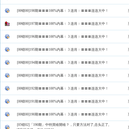
[00错00]198期〓〓〓100%内幕﹛ 3 连肖﹜〓〓〓连连大中！
[00错00]197期〓〓〓100%内幕﹛ 3 连肖﹜〓〓〓连连大中！
[00错00]196期〓〓〓100%内幕﹛ 3 连肖﹜〓〓〓连连大中！
[00错00]195期〓〓〓100%内幕﹛ 3 连肖﹜〓〓〓连连大中！
[00错00]194期〓〓〓100%内幕﹛ 3 连肖﹜〓〓〓连连大中！
[00错00]193期〓〓〓100%内幕﹛ 3 连肖﹜〓〓〓连连大中！
[00错00]192期〓〓〓100%内幕﹛ 3 连肖﹜〓〓〓连连大中！
[00错00]191期〓〓〓100%内幕﹛ 3 连肖﹜〓〓〓连连大中！
[00错00]190期〓〓〓100%内幕﹛ 3 连肖﹜〓〓〓连连大中！
[05错02]「190期」中特買啥開啥？，只要方法对了,念头正了,