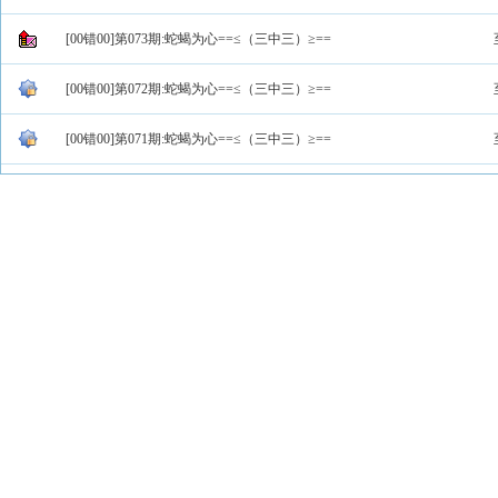
[00错00]第073期:蛇蝎为心==≤（三中三）≥==
[00错00]第072期:蛇蝎为心==≤（三中三）≥==
[00错00]第071期:蛇蝎为心==≤（三中三）≥==