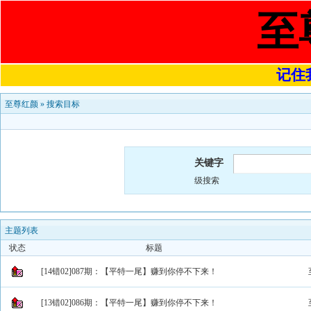
至
记住我
至尊红颜
»
搜索目标
关键字
级搜索
主题列表
状态
标题
[14错02]087期：【平特一尾】赚到你停不下来！
[13错02]086期：【平特一尾】赚到你停不下来！