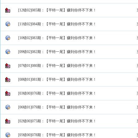
[12错02]085期：【平特一尾】赚到你停不下来！
[11错02]084期：【平特一尾】赚到你停不下来！
[10错02]083期：【平特一尾】赚到你停不下来！
[09错02]082期：【平特一尾】赚到你停不下来！
[07错01]080期：【平特一尾】赚到你停不下来！
[08错01]081期：【平特一尾】赚到你停不下来！
[03错00]076期：【平特一尾】赚到你停不下来！
[06错01]079期：【平特一尾】赚到你停不下来！
[02错00]075期：【平特一尾】赚到你停不下来！
[05错00]078期：【平特一尾】赚到你停不下来！