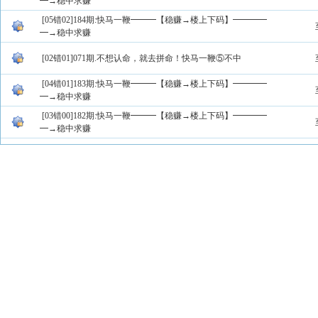
━→稳中求赚
[05错02]184期:快马一鞭━━━【稳赚→楼上下码】━━━━
━→稳中求赚
[02错01]071期.不想认命，就去拼命！快马一鞭⑤不中
[04错01]183期:快马一鞭━━━【稳赚→楼上下码】━━━━
━→稳中求赚
[03错00]182期:快马一鞭━━━【稳赚→楼上下码】━━━━
━→稳中求赚