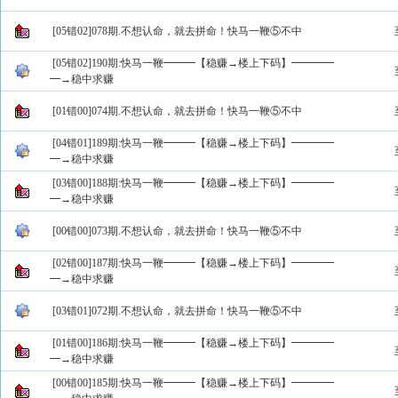
[05错02]078期.不想认命，就去拼命！快马一鞭⑤不中
[05错02]190期:快马一鞭━━━【稳赚→楼上下码】━━━━
━→稳中求赚
[01错00]074期.不想认命，就去拼命！快马一鞭⑤不中
[04错01]189期:快马一鞭━━━【稳赚→楼上下码】━━━━
━→稳中求赚
[03错00]188期:快马一鞭━━━【稳赚→楼上下码】━━━━
━→稳中求赚
[00错00]073期.不想认命，就去拼命！快马一鞭⑤不中
[02错00]187期:快马一鞭━━━【稳赚→楼上下码】━━━━
━→稳中求赚
[03错01]072期.不想认命，就去拼命！快马一鞭⑤不中
[01错00]186期:快马一鞭━━━【稳赚→楼上下码】━━━━
━→稳中求赚
[00错00]185期:快马一鞭━━━【稳赚→楼上下码】━━━━