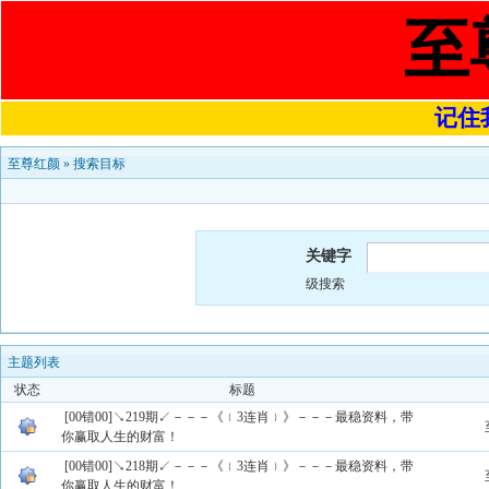
至
记住我
至尊红颜
»
搜索目标
关键字
级搜索
主题列表
状态
标题
[00错00]↘219期↙－－－《﹛3连肖﹜》－－－最稳资料，带
你赢取人生的财富！
[00错00]↘218期↙－－－《﹛3连肖﹜》－－－最稳资料，带
你赢取人生的财富！