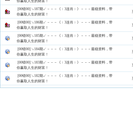
你赢取人生的财富！
[00错00]↘187期↙－－－《﹛3连肖﹜》－－－最稳资料，带
你赢取人生的财富！
[00错00]↘186期↙－－－《﹛3连肖﹜》－－－最稳资料，带
你赢取人生的财富！
[00错00]↘185期↙－－－《﹛3连肖﹜》－－－最稳资料，带
你赢取人生的财富！
[00错00]↘184期↙－－－《﹛3连肖﹜》－－－最稳资料，带
你赢取人生的财富！
[00错00]↘183期↙－－－《﹛3连肖﹜》－－－最稳资料，带
你赢取人生的财富！
[00错00]↘182期↙－－－《﹛3连肖﹜》－－－最稳资料，带
你赢取人生的财富！