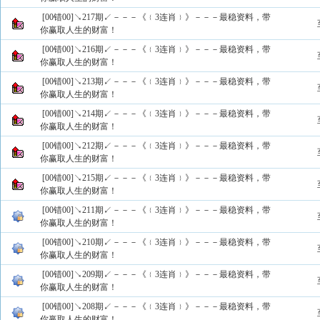
[00错00]↘217期↙－－－《﹛3连肖﹜》－－－最稳资料，带
你赢取人生的财富！
[00错00]↘216期↙－－－《﹛3连肖﹜》－－－最稳资料，带
你赢取人生的财富！
[00错00]↘213期↙－－－《﹛3连肖﹜》－－－最稳资料，带
你赢取人生的财富！
[00错00]↘214期↙－－－《﹛3连肖﹜》－－－最稳资料，带
你赢取人生的财富！
[00错00]↘212期↙－－－《﹛3连肖﹜》－－－最稳资料，带
你赢取人生的财富！
[00错00]↘215期↙－－－《﹛3连肖﹜》－－－最稳资料，带
你赢取人生的财富！
[00错00]↘211期↙－－－《﹛3连肖﹜》－－－最稳资料，带
你赢取人生的财富！
[00错00]↘210期↙－－－《﹛3连肖﹜》－－－最稳资料，带
你赢取人生的财富！
[00错00]↘209期↙－－－《﹛3连肖﹜》－－－最稳资料，带
你赢取人生的财富！
[00错00]↘208期↙－－－《﹛3连肖﹜》－－－最稳资料，带
你赢取人生的财富！