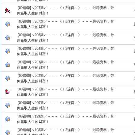
[00错00]↘205期↙－－－《﹛3连肖﹜》－－－最稳资料，带
你赢取人生的财富！
[00错00]↘207期↙－－－《﹛3连肖﹜》－－－最稳资料，带
你赢取人生的财富！
[00错00]↘206期↙－－－《﹛3连肖﹜》－－－最稳资料，带
你赢取人生的财富！
[00错00]↘204期↙－－－《﹛3连肖﹜》－－－最稳资料，带
你赢取人生的财富！
[00错00]↘203期↙－－－《﹛3连肖﹜》－－－最稳资料，带
你赢取人生的财富！
[00错00]↘202期↙－－－《﹛3连肖﹜》－－－最稳资料，带
你赢取人生的财富！
[00错00]↘201期↙－－－《﹛3连肖﹜》－－－最稳资料，带
你赢取人生的财富！
[00错00]↘200期↙－－－《﹛3连肖﹜》－－－最稳资料，带
你赢取人生的财富！
[00错00]↘199期↙－－－《﹛3连肖﹜》－－－最稳资料，带
你赢取人生的财富！
[00错00]↘198期↙－－－《﹛3连肖﹜》－－－最稳资料，带