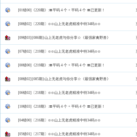
[01错00]《220期》:〓平码 4 个 + 平码 4 个 〓已更新！
[08错02]〔220期〕⊙⊙山上无老虎精准中特34码⊙⊙
[09错03]{086期}山上无老虎与你分享☆《最强家禽野兽》
[07错02]〔219期〕⊙⊙山上无老虎精准中特34码⊙⊙
[00错00]《219期》:〓平码 4 个 + 平码 4 个 〓已更新！
[08错02]{085期}山上无老虎与你分享☆《最强家禽野兽》
[06错02]〔218期〕⊙⊙山上无老虎精准中特34码⊙⊙
[10错03]《218期》:〓平码 4 个 + 平码 4 个 〓已更新！
[04错00]〔216期〕⊙⊙山上无老虎精准中特34码⊙⊙
[05错01]〔217期〕⊙⊙山上无老虎精准中特34码⊙⊙