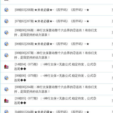
[08错03]208期:★来者必赚★~《四平码》《四平码》~★
[07错02]207期:★来者必赚★~《四平码》《四平码》~★
[00错00]206期：神行太保轰动整个六合界的②连肖！有你们支
持，是我坚持的动力源泉！
[06错02]206期:★来者必赚★~《四平码》《四平码》~★
[00错00]207期：神行太保轰动整个六合界的②连肖！有你们支
持，是我坚持的动力源泉！
[14错04]《075期》：≮神行太保≯ 无敌公式 稳定待发，公式③
连尾◆◆
[00错00]《079期》：≮神行太保≯ 无敌公式 稳定待发，公式③
连尾◆◆
[00错00]204期：神行太保轰动整个六合界的②连肖！有你们支
持，是我坚持的动力源泉！
[16错05]《077期》：≮神行太保≯ 无敌公式 稳定待发，公式③
连尾◆◆
[04错01]204期:★来者必赚★~《四平码》《四平码》~★