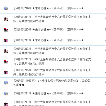
[04错00]216期:★来者必赚★~《四平码》《四平码》~★
[00错00]214期：神行太保轰动整个六合界的②连肖！有你们支
持，是我坚持的动力源泉！
[03错00]215期:★来者必赚★~《四平码》《四平码》~★
[00错00]212期:★来者必赚★~《四平码》《四平码》~★
[00错00]213期：神行太保轰动整个六合界的②连肖！有你们支
持，是我坚持的动力源泉！
[00错00]212期：神行太保轰动整个六合界的②连肖！有你们支
持，是我坚持的动力源泉！
[00错00]215期：神行太保轰动整个六合界的②连肖！有你们支
持，是我坚持的动力源泉！
[00错00]《083期》：≮神行太保≯ 无敌公式 稳定待发，公式③
连尾◆◆
[00错00]211期:★来者必赚★~《四平码》《四平码》~★
[00错00]211期：神行太保轰动整个六合界的②连肖！有你们支