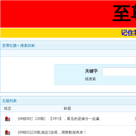
至
记住我
至尊红颜
»
搜索目标
关键字
级搜索
主题列表
状态
标题
[00错00]〖220期〗:【3中3】，看见的是缘分一起赢
[09错02]220期,稳定2连尾，调整数据再来！