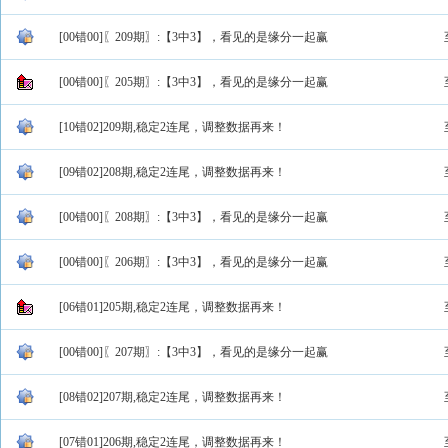
[00错00]〖209期〗:【3中3】，看见的是缘分一起赢
[00错00]〖205期〗:【3中3】，看见的是缘分一起赢
[10错02]209期,稳定2连尾，调整数据再来！
[09错02]208期,稳定2连尾，调整数据再来！
[00错00]〖208期〗:【3中3】，看见的是缘分一起赢
[00错00]〖206期〗:【3中3】，看见的是缘分一起赢
[06错01]205期,稳定2连尾，调整数据再来！
[00错00]〖207期〗:【3中3】，看见的是缘分一起赢
[08错02]207期,稳定2连尾，调整数据再来！
[07错01]206期,稳定2连尾，调整数据再来！