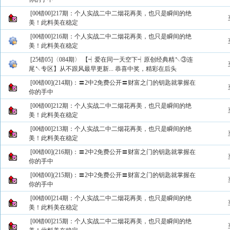
[00错00]217期：个人实战二中二烟花再美，也只是瞬间的绝
美！此料美在稳定
[00错00]216期：个人实战二中二烟花再美，也只是瞬间的绝
美！此料美在稳定
[25错05]〈084期〉 【┥爱在同一天空下┥原创经典精↖③连
尾↖专区】从不跟风最早更新... 恭喜中奖，精彩在后头
[00错00](214期)：〓2中2免费公开〓财富之门的钥匙就掌握在
你的手中
[00错00]212期：个人实战二中二烟花再美，也只是瞬间的绝
美！此料美在稳定
[00错00]213期：个人实战二中二烟花再美，也只是瞬间的绝
美！此料美在稳定
[00错00](216期)：〓2中2免费公开〓财富之门的钥匙就掌握在
你的手中
[00错00](215期)：〓2中2免费公开〓财富之门的钥匙就掌握在
你的手中
[00错00]214期：个人实战二中二烟花再美，也只是瞬间的绝
美！此料美在稳定
[00错00]215期：个人实战二中二烟花再美，也只是瞬间的绝