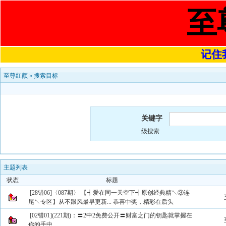
至
记住我
至尊红颜
»
搜索目标
关键字
级搜索
主题列表
状态
标题
[28错06]〈087期〉 【┥爱在同一天空下┥原创经典精↖③连
尾↖专区】从不跟风最早更新... 恭喜中奖，精彩在后头
[02错01](221期)：〓2中2免费公开〓财富之门的钥匙就掌握在
你的手中