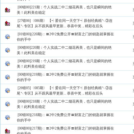
[00错00]221期：个人实战二中二烟花再美，也只是瞬间的绝
美！此料美在稳定
[27错06]〈086期〉 【┥爱在同一天空下┥原创经典精↖③连
尾↖专区】从不跟风最早更新... 恭喜中奖，精彩在后头
[01错00](220期)：〓2中2免费公开〓财富之门的钥匙就掌握在
你的手中
[00错00]220期：个人实战二中二烟花再美，也只是瞬间的绝
美！此料美在稳定
[00错00]219期：个人实战二中二烟花再美，也只是瞬间的绝
美！此料美在稳定
[00错00](219期)：〓2中2免费公开〓财富之门的钥匙就掌握在
你的手中
[26错05]〈085期〉 【┥爱在同一天空下┥原创经典精↖③连
尾↖专区】从不跟风最早更新... 恭喜中奖，精彩在后头
[00错00]218期：个人实战二中二烟花再美，也只是瞬间的绝
美！此料美在稳定
[00错00](218期)：〓2中2免费公开〓财富之门的钥匙就掌握在
你的手中
[00错00](217期)：〓2中2免费公开〓财富之门的钥匙就掌握在
你的手中