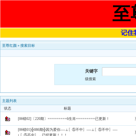
至
记住我
至尊红颜
»
搜索目标
关键字
级搜索
主题列表
状态
标题
[06错02]〔220期〕=========6生肖=========已更新！
[06错01]╬086期╬因为爱你----⊥〖⑤不中〗----⊥〖⑤不中〗----
⊥〖⑤不中〗，已经更新！！！