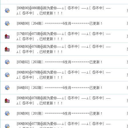
[00错00]╬080期╬因为爱你----⊥〖⑤不中〗----⊥〖⑤不中〗----
⊥〖⑤不中〗，已经更新！！！
[00错00]〔204期〕=========6生肖=========已更新！
[17错05]╬075期╬因为爱你----⊥〖⑤不中〗----⊥〖⑤不中〗----
⊥〖⑤不中〗，已经更新！！！
[00错00]╬076期╬因为爱你----⊥〖⑤不中〗----⊥〖⑤不中〗----
⊥〖⑤不中〗，已经更新！！！
[05错02]〔203期〕=========6生肖=========已更新！
[00错00]╬079期╬因为爱你----⊥〖⑤不中〗----⊥〖⑤不中〗----
⊥〖⑤不中〗，已经更新！！！
[04错01]〔202期〕=========6生肖=========已更新！
[00错00]╬078期╬因为爱你----⊥〖⑤不中〗----⊥〖⑤不中〗----
⊥〖⑤不中〗，已经更新！！！
[03错00]〔201期〕=========6生肖=========已更新！
[00错00]╬077期╬因为爱你----⊥〖⑤不中〗----⊥〖⑤不中〗----