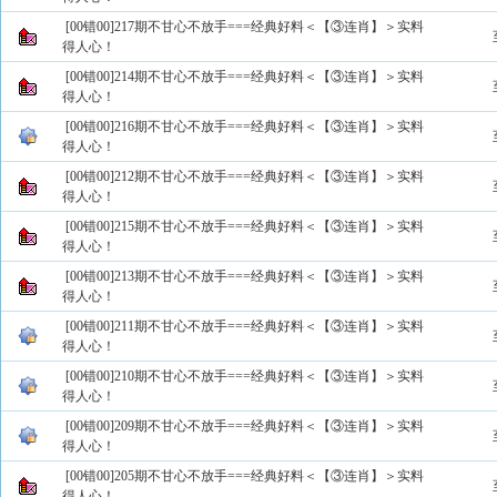
[00错00]217期不甘心不放手===经典好料＜【③连肖】＞实料
得人心！
[00错00]214期不甘心不放手===经典好料＜【③连肖】＞实料
得人心！
[00错00]216期不甘心不放手===经典好料＜【③连肖】＞实料
得人心！
[00错00]212期不甘心不放手===经典好料＜【③连肖】＞实料
得人心！
[00错00]215期不甘心不放手===经典好料＜【③连肖】＞实料
得人心！
[00错00]213期不甘心不放手===经典好料＜【③连肖】＞实料
得人心！
[00错00]211期不甘心不放手===经典好料＜【③连肖】＞实料
得人心！
[00错00]210期不甘心不放手===经典好料＜【③连肖】＞实料
得人心！
[00错00]209期不甘心不放手===经典好料＜【③连肖】＞实料
得人心！
[00错00]205期不甘心不放手===经典好料＜【③连肖】＞实料
得人心！