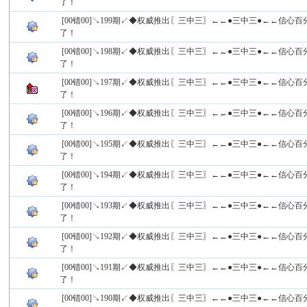
了！
[00错00]↘199期↙◆权威推出〖三中三〗←←●三中三●←←信心
了！
[00错00]↘198期↙◆权威推出〖三中三〗←←●三中三●←←信心
了！
[00错00]↘197期↙◆权威推出〖三中三〗←←●三中三●←←信心
了！
[00错00]↘196期↙◆权威推出〖三中三〗←←●三中三●←←信心
了！
[00错00]↘195期↙◆权威推出〖三中三〗←←●三中三●←←信心
了！
[00错00]↘194期↙◆权威推出〖三中三〗←←●三中三●←←信心
了！
[00错00]↘193期↙◆权威推出〖三中三〗←←●三中三●←←信心
了！
[00错00]↘192期↙◆权威推出〖三中三〗←←●三中三●←←信心
了！
[00错00]↘191期↙◆权威推出〖三中三〗←←●三中三●←←信心
了！
[00错00]↘190期↙◆权威推出〖三中三〗←←●三中三●←←信心