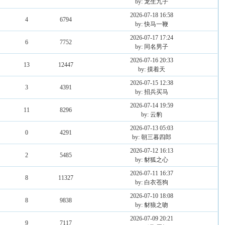
by: 龙生九子
2026-07-18 16:58
4
6794
by: 快马一鞭
2026-07-17 17:24
6
7752
by: 同名男子
2026-07-16 20:33
13
12447
by: 摸着天
2026-07-15 12:38
3
4391
by: 招兵买马
2026-07-14 19:59
11
8296
by: 云豹
2026-07-13 05:03
0
4291
by: 朝三暮四郎
2026-07-12 16:13
2
5485
by: 豺狐之心
2026-07-11 16:37
8
11327
by: 白衣苍狗
2026-07-10 18:08
8
9838
by: 豺狼之吻
2026-07-09 20:21
9
7117