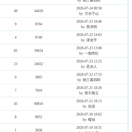
by: 朝三暮四郎
2026-07-24 00:50
49
44418
by: 万水千山
2026-07-23 18:46
9
8704
by: 黑泽明
2026-07-23 14:03
4
9749
by: 潜龙平
2026-07-23 13:08
85
59634
by: 一炮而红
2026-07-23 12:25
23
24652
by: 思乡人
2026-07-22 17:53
0
3865
by: 朝三暮四郎
2026-07-21 18:26
7
7810
by: 势不两立
2026-07-21 18:13
45
60816
by: 别克
2026-07-20 18:02
8
9052
by: 蠕动
2026-07-19 18:51
1
3838