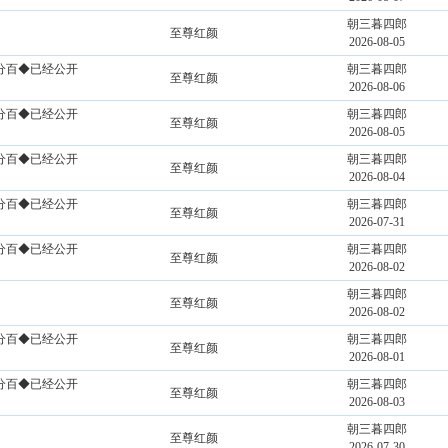
朝三暮四郎
至尊红颜
2026-08-05
百分百◆已经公开
朝三暮四郎
至尊红颜
2026-08-06
百分百◆已经公开
朝三暮四郎
至尊红颜
2026-08-05
百分百◆已经公开
朝三暮四郎
至尊红颜
2026-08-04
百分百◆已经公开
朝三暮四郎
至尊红颜
2026-07-31
百分百◆已经公开
朝三暮四郎
至尊红颜
2026-08-02
朝三暮四郎
至尊红颜
2026-08-02
百分百◆已经公开
朝三暮四郎
至尊红颜
2026-08-01
百分百◆已经公开
朝三暮四郎
至尊红颜
2026-08-03
朝三暮四郎
至尊红颜
2026-07-30