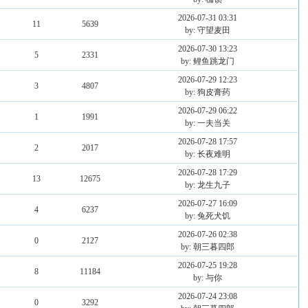
2026-07-31 03:31
11
5639
by: 守望麦田
2026-07-30 13:23
5
2331
by: 鲤鱼跳龙门
2026-07-29 12:23
3
4807
by: 狗皮膏药
2026-07-29 06:22
1
1991
by: 一夫当关
2026-07-28 17:57
2
2017
by: 长夜难明
2026-07-28 17:29
13
12675
by: 龙生九子
2026-07-27 16:09
4
6237
by: 兔死犬饥
2026-07-26 02:38
0
2127
by: 朝三暮四郎
2026-07-25 19:28
8
11184
by: 与你
2026-07-24 23:08
0
3292