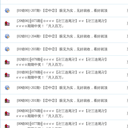
[01错00]↑207期↑【②中②】 眼见为实，见好就收，看好就顶
[20错06]╟075期╢⊙≌≌≌【卍三连尾卍】≌≌【卍三连尾卍】
≌≌≌⊙期期中奖！『月入百万』
[02错01]↑204期↑【②中②】 眼见为实，见好就收，看好就顶
[01错00]↑203期↑【②中②】 眼见为实，见好就收，看好就顶
[02错01]╟079期╢⊙≌≌≌【卍三连尾卍】≌≌【卍三连尾卍】
≌≌≌⊙期期中奖！『月入百万』
[01错00]╟078期╢⊙≌≌≌【卍三连尾卍】≌≌【卍三连尾卍】
≌≌≌⊙期期中奖！『月入百万』
[00错00]↑202期↑【②中②】 眼见为实，见好就收，看好就顶
[00错00]↑201期↑【②中②】 眼见为实，见好就收，看好就顶
[00错00]╟076期╢⊙≌≌≌【卍三连尾卍】≌≌【卍三连尾卍】
≌≌≌⊙期期中奖！『月入百万』
[00错00]╟077期╢⊙≌≌≌【卍三连尾卍】≌≌【卍三连尾卍】