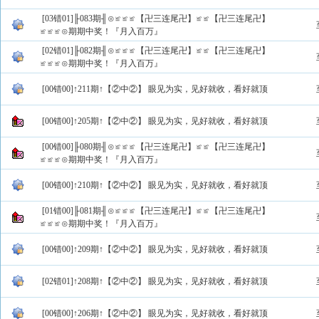
[03错01]╟083期╢⊙≌≌≌【卍三连尾卍】≌≌【卍三连尾卍】
≌≌≌⊙期期中奖！『月入百万』
[02错01]╟082期╢⊙≌≌≌【卍三连尾卍】≌≌【卍三连尾卍】
≌≌≌⊙期期中奖！『月入百万』
[00错00]↑211期↑【②中②】 眼见为实，见好就收，看好就顶
[00错00]↑205期↑【②中②】 眼见为实，见好就收，看好就顶
[00错00]╟080期╢⊙≌≌≌【卍三连尾卍】≌≌【卍三连尾卍】
≌≌≌⊙期期中奖！『月入百万』
[00错00]↑210期↑【②中②】 眼见为实，见好就收，看好就顶
[01错00]╟081期╢⊙≌≌≌【卍三连尾卍】≌≌【卍三连尾卍】
≌≌≌⊙期期中奖！『月入百万』
[00错00]↑209期↑【②中②】 眼见为实，见好就收，看好就顶
[02错01]↑208期↑【②中②】 眼见为实，见好就收，看好就顶
[00错00]↑206期↑【②中②】 眼见为实，见好就收，看好就顶