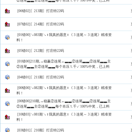
②连尾▃▃主②连尾▃▃每个肖压⒈千↙100%中奖，已上料
[06错02]〖213期〗打庄特22码
[07错02]〖214期〗打庄特22码
[01错00]↘083期↘♀我真的愿意♀《 3 连尾～ 3 连尾》精准资
料！
[05错01]〖212期〗打庄特22码
[01错00]211期,→稳赢②连尾←▃▃②连尾▃▃②连尾▃▃主
②连尾▃▃主②连尾▃▃每个肖压⒈千↙100%中奖，已上料
[04错01]〖211期〗打庄特22码
[00错00]↘082期↘♀我真的愿意♀《 3 连尾～ 3 连尾》精准资
料！
[00错00]210期,→稳赢②连尾←▃▃②连尾▃▃②连尾▃▃主
②连尾▃▃主②连尾▃▃每个肖压⒈千↙100%中奖，已上料
[10错03]↘081期↘♀我真的愿意♀《 3 连尾～ 3 连尾》精准资
料！
[03错01]〖210期〗打庄特22码