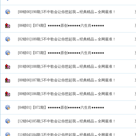
[00错00]190期;5不中歌会让你想起我→经典精品←全网最准！
[06错01]【074期】●●●●●●原创●●●●●●六生肖●●●●●●
[02错01]189期;5不中歌会让你想起我→经典精品←全网最准！
[05错01]【073期】●●●●●●原创●●●●●●六生肖●●●●●●
[01错00]188期;5不中歌会让你想起我→经典精品←全网最准！
[00错00]187期;5不中歌会让你想起我→经典精品←全网最准！
[00错00]186期;5不中歌会让你想起我→经典精品←全网最准！
[04错01]【072期】●●●●●●原创●●●●●●六生肖●●●●●●
[12错04]185期;5不中歌会让你想起我→经典精品←全网最准！
[11错04]184期;5不中歌会让你想起我→经典精品←全网最准！