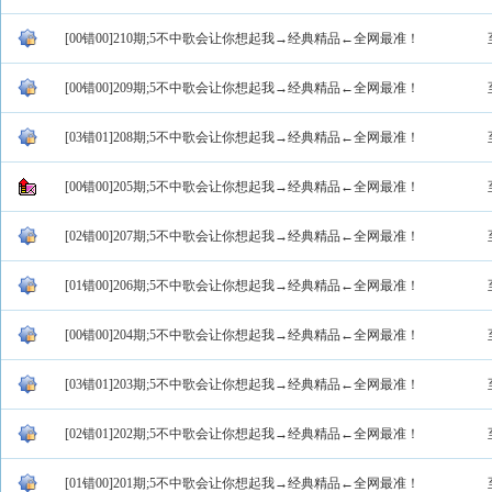
[00错00]210期;5不中歌会让你想起我→经典精品←全网最准！
[00错00]209期;5不中歌会让你想起我→经典精品←全网最准！
[03错01]208期;5不中歌会让你想起我→经典精品←全网最准！
[00错00]205期;5不中歌会让你想起我→经典精品←全网最准！
[02错00]207期;5不中歌会让你想起我→经典精品←全网最准！
[01错00]206期;5不中歌会让你想起我→经典精品←全网最准！
[00错00]204期;5不中歌会让你想起我→经典精品←全网最准！
[03错01]203期;5不中歌会让你想起我→经典精品←全网最准！
[02错01]202期;5不中歌会让你想起我→经典精品←全网最准！
[01错00]201期;5不中歌会让你想起我→经典精品←全网最准！