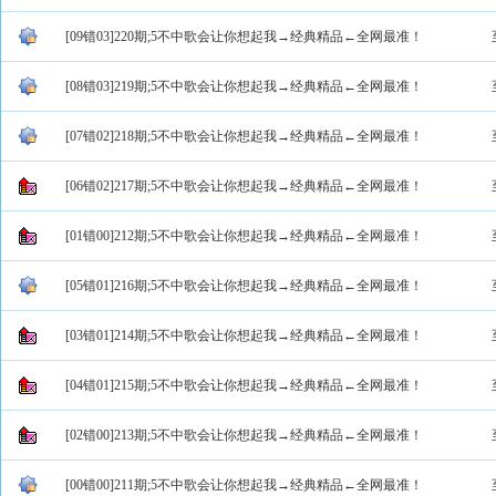
[09错03]220期;5不中歌会让你想起我→经典精品←全网最准！
[08错03]219期;5不中歌会让你想起我→经典精品←全网最准！
[07错02]218期;5不中歌会让你想起我→经典精品←全网最准！
[06错02]217期;5不中歌会让你想起我→经典精品←全网最准！
[01错00]212期;5不中歌会让你想起我→经典精品←全网最准！
[05错01]216期;5不中歌会让你想起我→经典精品←全网最准！
[03错01]214期;5不中歌会让你想起我→经典精品←全网最准！
[04错01]215期;5不中歌会让你想起我→经典精品←全网最准！
[02错00]213期;5不中歌会让你想起我→经典精品←全网最准！
[00错00]211期;5不中歌会让你想起我→经典精品←全网最准！