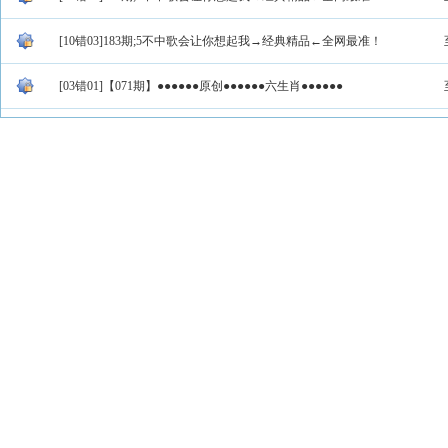
[10错03]183期;5不中歌会让你想起我→经典精品←全网最准！
[03错01]【071期】●●●●●●原创●●●●●●六生肖●●●●●●