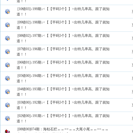
道！！
[10错03]↓199期↓<【【平码5个】】>出特几率高。跟了就知
道！！
[09错02]↓198期↓<【【平码5个】】>出特几率高。跟了就知
道！！
[08错02]↓197期↓<【【平码5个】】>出特几率高。跟了就知
道！！
[07错01]↓196期↓<【【平码5个】】>出特几率高。跟了就知
道！！
[06错01]↓195期↓<【【平码5个】】>出特几率高。跟了就知
道！！
[05错00]↓194期↓<【【平码5个】】>出特几率高。跟了就知
道！！
[04错00]↓193期↓<【【平码5个】】>出特几率高。跟了就知
道！！
[03错00]↓192期↓<【【平码5个】】>出特几率高。跟了就知
道！！
[02错00]↓191期↓<【【平码5个】】>出特几率高。跟了就知
道！！
[08错00]074期：海枯石烂←←==→→大尾小尾←←==→→