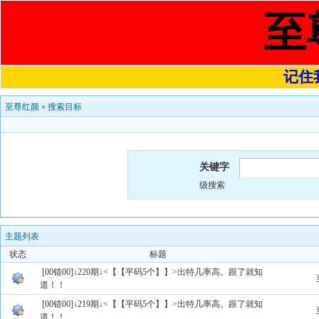
至
记住我
至尊红颜
»
搜索目标
关键字
级搜索
主题列表
状态
标题
[00错00]↓220期↓<【【平码5个】】>出特几率高。跟了就知
道！！
[00错00]↓219期↓<【【平码5个】】>出特几率高。跟了就知
道！！