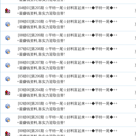
[04错01]第205期 ☆平特一尾☆好料富起来+++◆平特一尾◆++
+最赚钱资料,靠实力迎取信誉!
[09错03]第210期 ☆平特一尾☆好料富起来+++◆平特一尾◆++
+最赚钱资料,靠实力迎取信誉!
[08错02]第209期 ☆平特一尾☆好料富起来+++◆平特一尾◆++
+最赚钱资料,靠实力迎取信誉!
[07错02]第208期 ☆平特一尾☆好料富起来+++◆平特一尾◆++
+最赚钱资料,靠实力迎取信誉!
[06错01]第207期 ☆平特一尾☆好料富起来+++◆平特一尾◆++
+最赚钱资料,靠实力迎取信誉!
[05错01]第206期 ☆平特一尾☆好料富起来+++◆平特一尾◆++
+最赚钱资料,靠实力迎取信誉!
[03错00]第204期 ☆平特一尾☆好料富起来+++◆平特一尾◆++
+最赚钱资料,靠实力迎取信誉!
[02错00]第203期 ☆平特一尾☆好料富起来+++◆平特一尾◆++
+最赚钱资料,靠实力迎取信誉!
[01错00]第202期 ☆平特一尾☆好料富起来+++◆平特一尾◆++
+最赚钱资料,靠实力迎取信誉!
[00错00]第201期 ☆平特一尾☆好料富起来+++◆平特一尾◆++