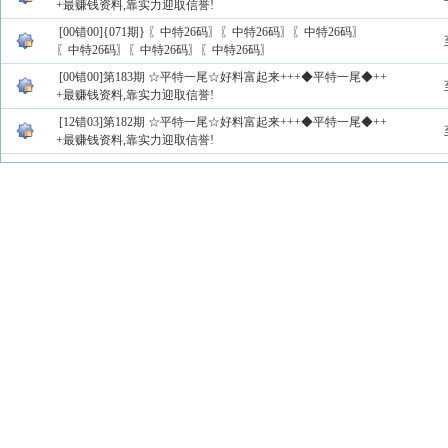
+最赚钱资料,靠实力迎取信誉!
[00错00]{071期} 〖中特26码〗〖中特26码〗〖中特26码〗
〖中特26码〗〖中特26码〗〖中特26码〗
[00错00]第183期 ☆平特一尾☆好料富起来+++◆平特一尾◆++
+最赚钱资料,靠实力迎取信誉!
[12错03]第182期 ☆平特一尾☆好料富起来+++◆平特一尾◆++
+最赚钱资料,靠实力迎取信誉!