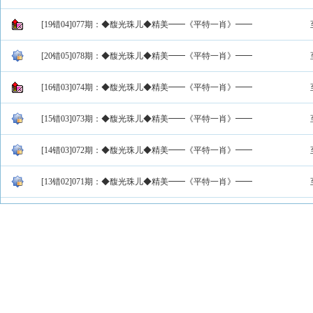
[19错04]077期：◆馥光珠儿◆精美━━《平特一肖》━━
[20错05]078期：◆馥光珠儿◆精美━━《平特一肖》━━
[16错03]074期：◆馥光珠儿◆精美━━《平特一肖》━━
[15错03]073期：◆馥光珠儿◆精美━━《平特一肖》━━
[14错03]072期：◆馥光珠儿◆精美━━《平特一肖》━━
[13错02]071期：◆馥光珠儿◆精美━━《平特一肖》━━