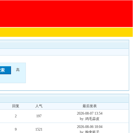
高
回复
人气
最后发表
2026-08-07 13:54
2
197
by: 鸡毛蒜皮
2026-08-06 18:04
9
1521
by: 狗拿耗子