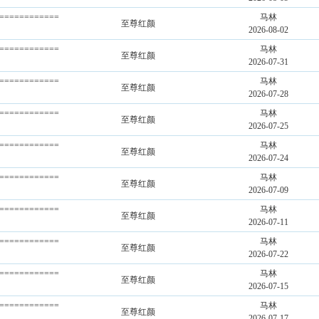
===========
马林
至尊红颜
2026-08-02
===========
马林
至尊红颜
2026-07-31
===========
马林
至尊红颜
2026-07-28
===========
马林
至尊红颜
2026-07-25
===========
马林
至尊红颜
2026-07-24
===========
马林
至尊红颜
2026-07-09
===========
马林
至尊红颜
2026-07-11
===========
马林
至尊红颜
2026-07-22
===========
马林
至尊红颜
2026-07-15
===========
马林
至尊红颜
2026-07-17