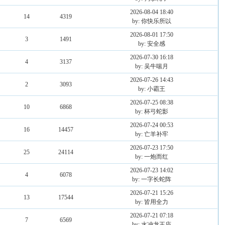
2026-08-04 18:40
14
4319
by: 你快乐所以
2026-08-01 17:50
3
1491
by: 安全感
2026-07-30 16:18
4
3137
by: 吴牛喘月
2026-07-26 14:43
2
3093
by: 小霸王
2026-07-25 08:38
10
6868
by: 杯弓蛇影
2026-07-24 00:53
16
14457
by: 亡羊补牢
2026-07-23 17:50
25
24114
by: 一炮而红
2026-07-23 14:02
4
6078
by: 一字长蛇阵
2026-07-21 15:26
13
17544
by: 皆用全力
2026-07-21 07:18
7
6569
by: 水冲龙王庙