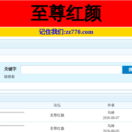
至尊红颜
记住我们:zz770.com
关键字
级搜索
论坛
作者
===========
马林
至尊红颜
2026-08-07
===========
马林
至尊红颜
2026-08-05