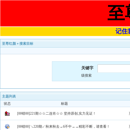
至
记住我
至尊红颜
»
搜索目标
关键字
级搜索
主题列表
状态
标题
[00错00]221期☆☆二连肖☆☆ 坚持原创,实力见证！
[00错00]↘220期↙秋来秋去→6不中→→精彩不断，请查看！