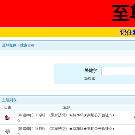
至
记住我
至尊红颜
»
搜索目标
关键字
级搜索
主题列表
状态
标题
[02错00]〖085期〗《黑絲誘惑》★特26码★期期公开验证☆●
☆
[01错00]〖084期〗《黑絲誘惑》★特26码★期期公开验证☆●
☆