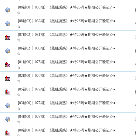
[00错00]〖083期〗《黑絲誘惑》★特26码★期期公开验证☆●
☆
[08错03]〖082期〗《黑絲誘惑》★特26码★期期公开验证☆●
☆
[07错02]〖081期〗《黑絲誘惑》★特26码★期期公开验证☆●
☆
[06错02]〖080期〗《黑絲誘惑》★特26码★期期公开验证☆●
☆
[01错00]〖075期〗《黑絲誘惑》★特26码★期期公开验证☆●
☆
[02错00]〖076期〗《黑絲誘惑》★特26码★期期公开验证☆●
☆
[05错01]〖079期〗《黑絲誘惑》★特26码★期期公开验证☆●
☆
[03错00]〖077期〗《黑絲誘惑》★特26码★期期公开验证☆●
☆
[04错00]〖078期〗《黑絲誘惑》★特26码★期期公开验证☆●
☆
[00错00]〖074期〗《黑絲誘惑》★特26码★期期公开验证☆●
☆