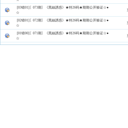
[03错01]〖073期〗《黑絲誘惑》★特26码★期期公开验证☆●
☆
[02错01]〖072期〗《黑絲誘惑》★特26码★期期公开验证☆●
☆
[01错00]〖071期〗《黑絲誘惑》★特26码★期期公开验证☆●
☆