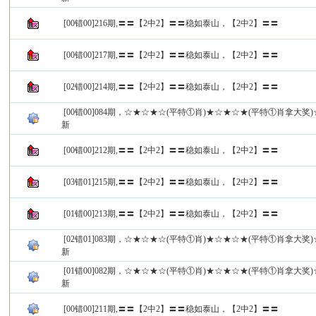
[00错00]216期,〓〓【2中2】〓〓稳如泰山，【2中2】〓〓
[00错00]217期,〓〓【2中2】〓〓稳如泰山，【2中2】〓〓
[02错00]214期,〓〓【2中2】〓〓稳如泰山，【2中2】〓〓
[00错00]084期，☆★☆★☆(平特①肖)★☆★☆★(平特①肖拿大奖
新
[00错00]212期,〓〓【2中2】〓〓稳如泰山，【2中2】〓〓
[03错01]215期,〓〓【2中2】〓〓稳如泰山，【2中2】〓〓
[01错00]213期,〓〓【2中2】〓〓稳如泰山，【2中2】〓〓
[02错01]083期，☆★☆★☆(平特①肖)★☆★☆★(平特①肖拿大奖
新
[01错00]082期，☆★☆★☆(平特①肖)★☆★☆★(平特①肖拿大奖
新
[00错00]211期,〓〓【2中2】〓〓稳如泰山，【2中2】〓〓