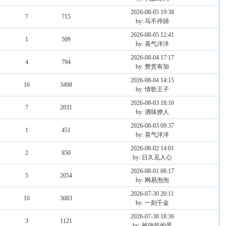
2026-08-05 19:38
7
715
by: 马不停蹄
2026-08-05 12:41
1
509
by: 喜气洋洋
2026-08-04 17:17
4
794
by: 赞赏有加
2026-08-04 14:15
16
3498
by: 情歌王子
2026-08-03 18:10
7
2031
by: 酒味撩人
2026-08-03 09:37
1
451
by: 喜气洋洋
2026-08-02 14:01
2
850
by: 日久见人心
2026-08-01 08:17
5
2054
by: 网易泡泡
2026-07-30 20:11
10
3683
by: 一刻千金
2026-07-30 18:36
3
1121
by: 被強煎的蛋