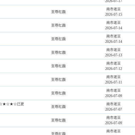
2026-07-17
南市老豆
至尊红颜
2026-07-15
南市老豆
至尊红颜
2026-07-14
南市老豆
至尊红颜
2026-07-14
南市老豆
至尊红颜
2026-07-13
南市老豆
至尊红颜
2026-07-12
南市老豆
至尊红颜
2026-07-11
南市老豆
至尊红颜
2026-07-09
)☆★☆★☆已更
南市老豆
至尊红颜
2026-07-07
南市老豆
至尊红颜
2026-07-09
南市老豆
至尊红颜