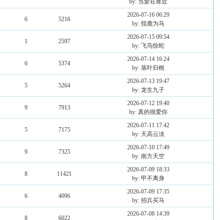
by: 当爱在靠近
2026-07-16 06:29
6
5216
by: 指鹿为马
2026-07-15 09:54
1
2597
by: 飞鸟惊蛇
2026-07-14 16:24
6
5374
by: 落叶归根
2026-07-13 19:47
5
5264
by: 龙生九子
2026-07-12 19:40
9
7913
by: 真的很爱你
2026-07-11 17:42
5
7175
by: 天高云淡
2026-07-10 17:49
9
7325
by: 南方天空
2026-07-09 18:33
8
11421
by: 甲不离身
2026-07-09 17:35
6
4096
by: 招兵买马
2026-07-08 14:39
8
6022