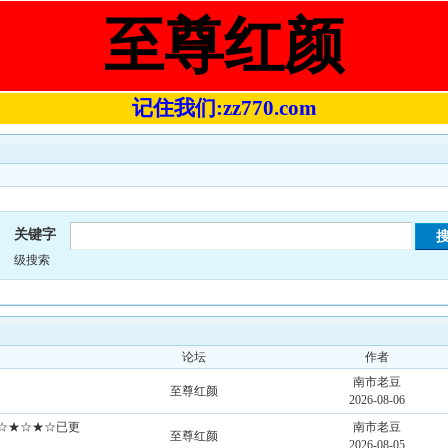
至尊红颜
记住我们:zz770.com
关键字
级搜索
论坛
作者
南市老豆
至尊红颜
2026-08-06
)☆★☆★☆已更
南市老豆
至尊红颜
2026-08-05