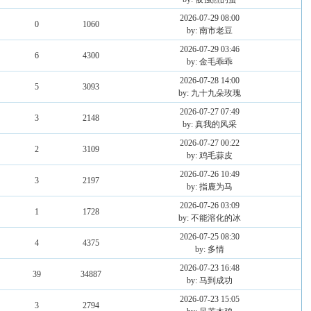
2026-07-29 08:00
0
1060
by: 南市老豆
2026-07-29 03:46
6
4300
by: 金毛乖乖
2026-07-28 14:00
5
3093
by: 九十九朵玫瑰
2026-07-27 07:49
3
2148
by: 真我的风采
2026-07-27 00:22
2
3109
by: 鸡毛蒜皮
2026-07-26 10:49
3
2197
by: 指鹿为马
2026-07-26 03:09
1
1728
by: 不能溶化的冰
2026-07-25 08:30
4
4375
by: 多情
2026-07-23 16:48
39
34887
by: 马到成功
2026-07-23 15:05
3
2794