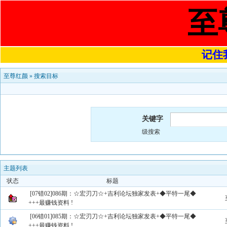
至
记住我
至尊红颜
»
搜索目标
关键字
级搜索
主题列表
状态
标题
[07错02]086期：☆宏刃刀☆+吉利论坛独家发表+◆平特一尾◆
+++最赚钱资料 !
[06错01]085期：☆宏刃刀☆+吉利论坛独家发表+◆平特一尾◆
+++最赚钱资料 !