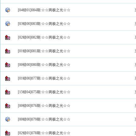
[04错01]084期:☆☆两极之光☆☆
[03错00]083期:☆☆两极之光☆☆
[02错00]082期:☆☆两极之光☆☆
[01错00]081期:☆☆两极之光☆☆
[00错00]080期:☆☆两极之光☆☆
[01错00]077期:☆☆两极之光☆☆
[15错04]075期:☆☆两极之光☆☆
[00错00]076期:☆☆两极之光☆☆
[00错00]079期:☆☆两极之光☆☆
[02错01]078期:☆☆两极之光☆☆