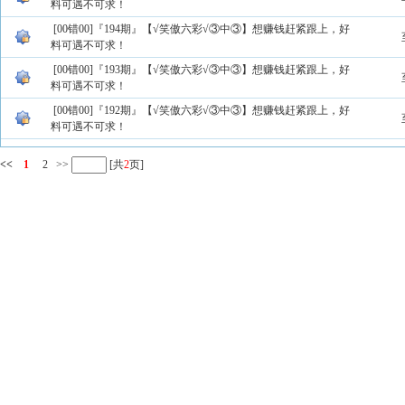
料可遇不可求！
[00错00]『194期』【√笑傲六彩√③中③】想赚钱赶紧跟上，好
料可遇不可求！
[00错00]『193期』【√笑傲六彩√③中③】想赚钱赶紧跟上，好
料可遇不可求！
[00错00]『192期』【√笑傲六彩√③中③】想赚钱赶紧跟上，好
料可遇不可求！
<<
1
2
>>
[共
2
页]