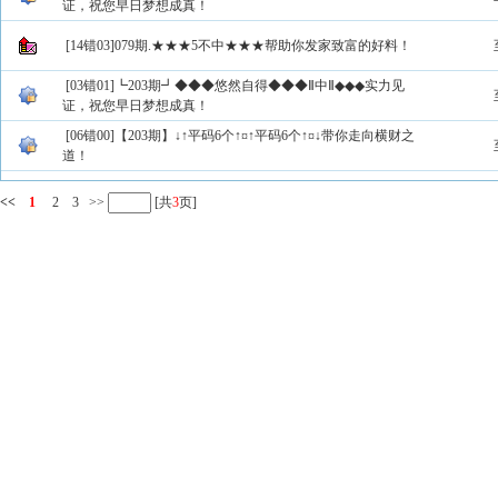
证，祝您早日梦想成真！
[14错03]079期.★★★5不中★★★帮助你发家致富的好料！
[03错01]┗203期┛◆◆◆悠然自得◆◆◆Ⅱ中Ⅱ◆◆◆实力见
证，祝您早日梦想成真！
[06错00]【203期】↓↑平码6个↑¤↑平码6个↑¤↓带你走向横财之
道！
<<
1
2
3
>>
[共
3
页]