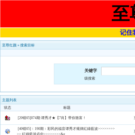
至
记住我
至尊红颜
»
搜索目标
关键字
级搜索
主题列表
状态
标题
[20错05]074期:谭秀才★【7肖】带你致富！
[40错05]﹛190期﹜彩民的福音谭秀才规律紅綠藍波>>>>>>>>
>> 紅綠藍波必中>>>>>>>>&g