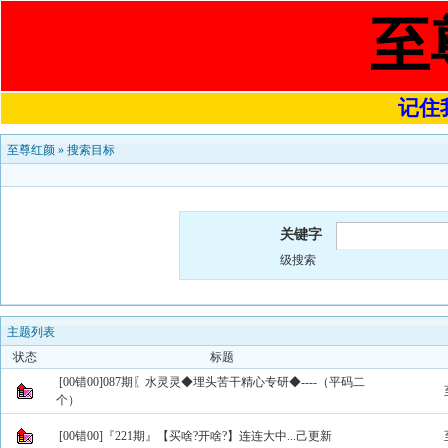
至
记住我
至尊红颜
»
搜索目标
关键字
级搜索
主题列表
状态
标题
[00错00]087期〖水灵灵◆埋头苦干精心专研◆----（平码二
个）
[00错00]『221期』【买啥?开啥?】连连大中...己更新