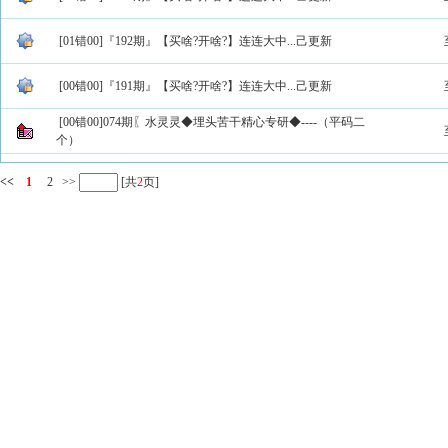
[01错00]『192期』【买啥?开啥?】连连大中...己更新
[00错00]『191期』【买啥?开啥?】连连大中...己更新
[00错00]074期〖水灵灵◆埋头苦干精心专研◆----（平码二
个）
<<
1
2
>>
[共
2
页]