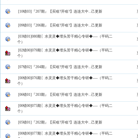
[10错03]『207期』【买啥?开啥?】连连大中...己更新
[09错03]『206期』【买啥?开啥?】连连大中...己更新
[03错01]080期〖水灵灵◆埋头苦干精心专研◆----（平码二
个）
[02错00]079期〖水灵灵◆埋头苦干精心专研◆----（平码二
个）
[07错02]『204期』【买啥?开啥?】连连大中...己更新
[00错00]076期〖水灵灵◆埋头苦干精心专研◆----（平码二
个）
[06错01]『203期』【买啥?开啥?】连连大中...己更新
[00错00]075期〖水灵灵◆埋头苦干精心专研◆----（平码二
个）
[05错01]『202期』【买啥?开啥?】连连大中...己更新
[00错00]077期〖水灵灵◆埋头苦干精心专研◆----（平码二