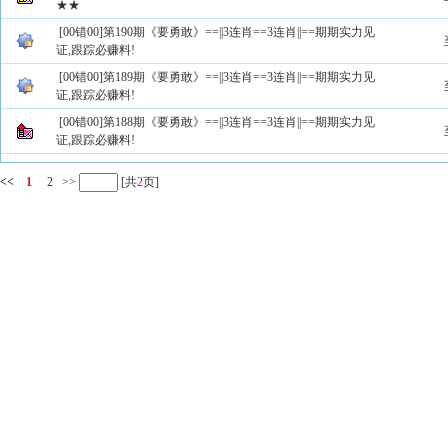
★★
[00错00]第190期《要勇敢》==||3连肖==3连肖||==期期实力见
证,跟踪必赚料!
[00错00]第189期《要勇敢》==||3连肖==3连肖||==期期实力见
证,跟踪必赚料!
[00错00]第188期《要勇敢》==||3连肖==3连肖||==期期实力见
证,跟踪必赚料!
<<
1
2
>>
[共
2
页]