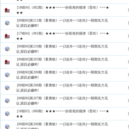
[18错04]（082期）★★★===一份很准的规律《⑧肖》===★
★★
[00错00]第211期《要勇敢》==||3连肖==3连肖||==期期实力见
证,跟踪必赚料!
[17错04]（081期）★★★===一份很准的规律《⑧肖》===★
★★
[00错00]第210期《要勇敢》==||3连肖==3连肖||==期期实力见
证,跟踪必赚料!
[00错00]第205期《要勇敢》==||3连肖==3连肖||==期期实力见
证,跟踪必赚料!
[00错00]第209期《要勇敢》==||3连肖==3连肖||==期期实力见
证,跟踪必赚料!
[00错00]第208期《要勇敢》==||3连肖==3连肖||==期期实力见
证,跟踪必赚料!
[00错00]第207期《要勇敢》==||3连肖==3连肖||==期期实力见
证,跟踪必赚料!
[16错03]（080期）★★★===一份很准的规律《⑧肖》===★
★★
[00错00]第206期《要勇敢》==||3连肖==3连肖||==期期实力见