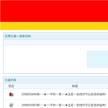
至尊红颜
»
搜索目标
主题列表
状态
标题
[00错00]086期:>>★==平特一尾==★这是一份绝对可以投资的猛料!
[00错00]085期:>>★==平特一尾==★这是一份绝对可以投资的猛料!