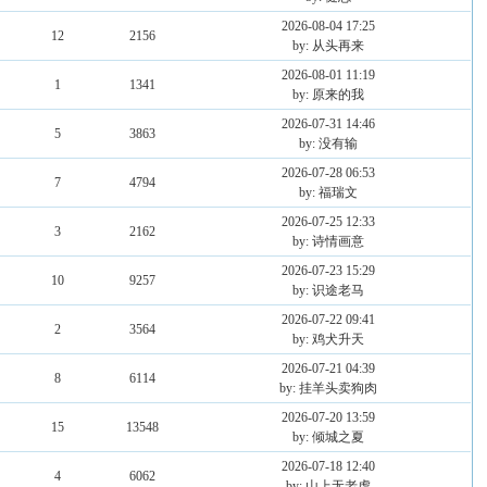
2026-08-04 17:25
12
2156
by: 从头再来
2026-08-01 11:19
1
1341
by: 原来的我
2026-07-31 14:46
5
3863
by: 没有输
2026-07-28 06:53
7
4794
by: 福瑞文
2026-07-25 12:33
3
2162
by: 诗情画意
2026-07-23 15:29
10
9257
by: 识途老马
2026-07-22 09:41
2
3564
by: 鸡犬升天
2026-07-21 04:39
8
6114
by: 挂羊头卖狗肉
2026-07-20 13:59
15
13548
by: 倾城之夏
2026-07-18 12:40
4
6062
by: 山上无老虎