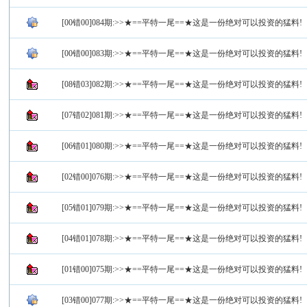
[00错00]084期:>>★==平特一尾==★这是一份绝对可以投资的猛料!
[00错00]083期:>>★==平特一尾==★这是一份绝对可以投资的猛料!
[08错03]082期:>>★==平特一尾==★这是一份绝对可以投资的猛料!
[07错02]081期:>>★==平特一尾==★这是一份绝对可以投资的猛料!
[06错01]080期:>>★==平特一尾==★这是一份绝对可以投资的猛料!
[02错00]076期:>>★==平特一尾==★这是一份绝对可以投资的猛料!
[05错01]079期:>>★==平特一尾==★这是一份绝对可以投资的猛料!
[04错01]078期:>>★==平特一尾==★这是一份绝对可以投资的猛料!
[01错00]075期:>>★==平特一尾==★这是一份绝对可以投资的猛料!
[03错00]077期:>>★==平特一尾==★这是一份绝对可以投资的猛料!