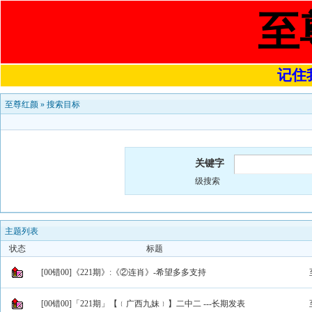
至
记住我
至尊红颜
»
搜索目标
关键字
级搜索
主题列表
状态
标题
[00错00]《221期》:《②连肖》-希望多多支持
[00错00]「221期」【﹛广西九妹﹜】二中二 ---长期发表