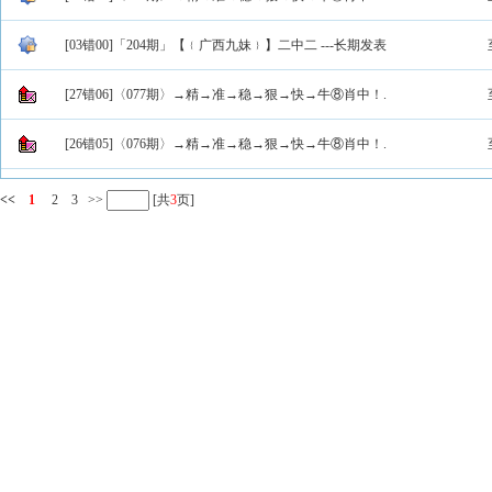
[03错00]「204期」【﹛广西九妹﹜】二中二 ---长期发表
[27错06]〈077期〉→精→准→稳→狠→快→牛⑧肖中！.
[26错05]〈076期〉→精→准→稳→狠→快→牛⑧肖中！.
<<
1
2
3
>>
[共
3
页]