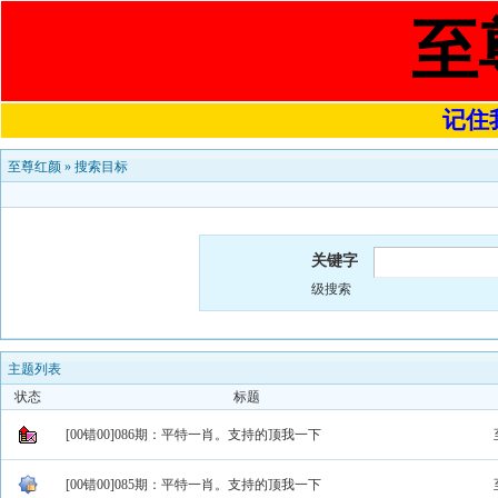
至
记住我
至尊红颜
»
搜索目标
关键字
级搜索
主题列表
状态
标题
[00错00]086期：平特一肖。支持的顶我一下
[00错00]085期：平特一肖。支持的顶我一下