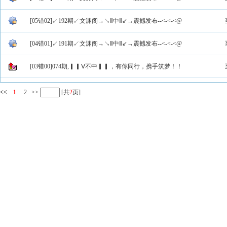
[05错02]↙192期↙文渊阁→↘Ⅱ中Ⅱ↙→震撼发布--<-<-<@
[04错01]↙191期↙文渊阁→↘Ⅱ中Ⅱ↙→震撼发布--<-<-<@
[03错00]074期,▎▎Ⅴ不中▎▎，有你同行，携手筑梦！！
<<
1
2
>>
[共
2
页]