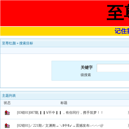
至
记住我
至尊红颜
»
搜索目标
关键字
级搜索
主题列表
状态
标题
[03错01]087期,▎▎Ⅴ不中▎▎，有你同行，携手筑梦！！
[02错01]↙221期↙文渊阁→↘Ⅱ中Ⅱ↙→震撼发布--<-<-<@