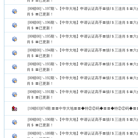
肖＄ 〓已更新！
[00错00]↘197期↘【中华大地】申请认证高手〓缜f＄三连肖＄〓
肖＄ 〓已更新！
[00错00]↘196期↘【中华大地】申请认证高手〓缜f＄三连肖＄〓
肖＄ 〓已更新！
[00错00]↘195期↘【中华大地】申请认证高手〓缜f＄三连肖＄〓
肖＄ 〓已更新！
[00错00]↘194期↘【中华大地】申请认证高手〓缜f＄三连肖＄〓
肖＄ 〓已更新！
[00错00]↘193期↘【中华大地】申请认证高手〓缜f＄三连肖＄〓
肖＄ 〓已更新！
[00错00]↘192期↘【中华大地】申请认证高手〓缜f＄三连肖＄〓
肖＄ 〓已更新！
[00错00]↘191期↘【中华大地】申请认证高手〓缜f＄三连肖＄〓
肖＄ 〓已更新！
[10错03]074期:〓〓中华大地〓〓◆特②②码◆〓〓◆特②②码◆〓
[00错00]↘190期↘【中华大地】申请认证高手〓缜f＄三连肖＄〓
肖＄ 〓已更新！
[00错00]↘189期↘【中华大地】申请认证高手〓缜f＄三连肖＄〓