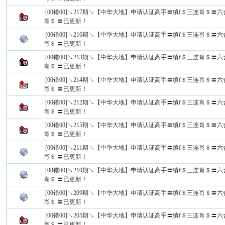
[00错00]↘217期↘【中华大地】申请认证高手〓缜f＄三连肖＄〓
肖＄ 〓已更新！
[00错00]↘216期↘【中华大地】申请认证高手〓缜f＄三连肖＄〓
肖＄ 〓已更新！
[00错00]↘213期↘【中华大地】申请认证高手〓缜f＄三连肖＄〓
肖＄ 〓已更新！
[00错00]↘214期↘【中华大地】申请认证高手〓缜f＄三连肖＄〓
肖＄ 〓已更新！
[00错00]↘212期↘【中华大地】申请认证高手〓缜f＄三连肖＄〓
肖＄ 〓已更新！
[00错00]↘215期↘【中华大地】申请认证高手〓缜f＄三连肖＄〓
肖＄ 〓已更新！
[00错00]↘211期↘【中华大地】申请认证高手〓缜f＄三连肖＄〓
肖＄ 〓已更新！
[00错00]↘210期↘【中华大地】申请认证高手〓缜f＄三连肖＄〓
肖＄ 〓已更新！
[00错00]↘209期↘【中华大地】申请认证高手〓缜f＄三连肖＄〓
肖＄ 〓已更新！
[00错00]↘205期↘【中华大地】申请认证高手〓缜f＄三连肖＄〓
肖＄ 〓已更新！