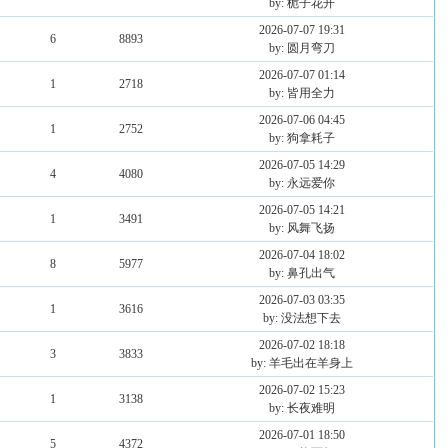
by: 栀子花开
2026-07-07 19:31
6
8893
by: 圆月弯刀
2026-07-07 01:14
1
2718
by: 皆用全力
2026-07-06 04:45
1
2752
by: 狗拿耗子
2026-07-05 14:29
4
4080
by: 永远爱你
2026-07-05 14:21
1
3491
by: 风舞飞扬
2026-07-04 18:02
8
5977
by: 鼻孔出气
2026-07-03 03:35
1
3616
by: 没法想下去
2026-07-02 18:18
3
3833
by: 羊毛出在羊身上
2026-07-02 15:23
1
3138
by: 长夜难明
2026-07-01 18:50
5
4372