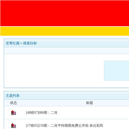
至尊红颜
»
搜索目标
主题列表
状态
标题
[48错07]086期：二肖
[17错03]218期：二肖平特期期免费公开给.各位彩民