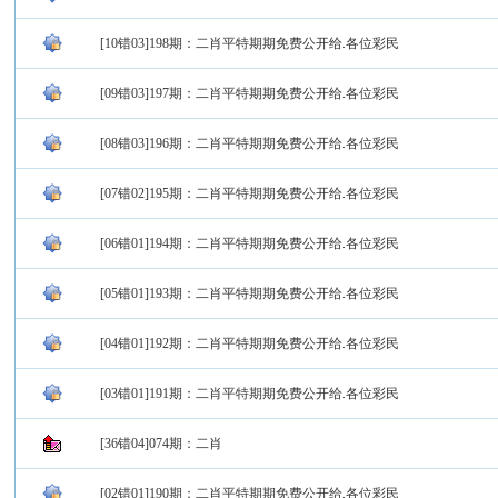
[10错03]198期：二肖平特期期免费公开给.各位彩民
[09错03]197期：二肖平特期期免费公开给.各位彩民
[08错03]196期：二肖平特期期免费公开给.各位彩民
[07错02]195期：二肖平特期期免费公开给.各位彩民
[06错01]194期：二肖平特期期免费公开给.各位彩民
[05错01]193期：二肖平特期期免费公开给.各位彩民
[04错01]192期：二肖平特期期免费公开给.各位彩民
[03错01]191期：二肖平特期期免费公开给.各位彩民
[36错04]074期：二肖
[02错01]190期：二肖平特期期免费公开给.各位彩民