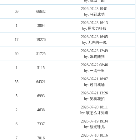
by: 混成一团
2026-07-23 19:01
69
66632
by: 马到成功
2026-07-23 16:13
1
3804
by: 用实力征服
2026-07-23 16:05
17
19276
by: 无声的一晚
2026-07-23 12:49
60
51725
by: 嫁狗随狗
2026-07-22 08:46
1
5115
by: 一泻千里
2026-07-21 16:07
55
64321
by: 过目成诵
2026-07-21 13:26
5
6993
by: 笑看花招
2026-07-20 18:11
2
4638
by: 该怎么才知道
2026-07-19 19:34
6
7337
by: 馥光珠儿
2026-07-18 18:16
7
7016