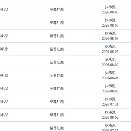
抹稀泥
神话!
至尊红颜
2026-08-05
抹稀泥
至尊红颜
2026-08-05
抹稀泥
神话!
至尊红颜
2026-08-03
抹稀泥
神话!
至尊红颜
2026-08-05
抹稀泥
至尊红颜
2026-08-02
抹稀泥
神话!
至尊红颜
2026-08-01
抹稀泥
神话!
至尊红颜
2026-08-03
抹稀泥
神话!
至尊红颜
2026-07-31
抹稀泥
神话!
至尊红颜
2026-08-02
抹稀泥
至尊红颜
2026-07-31