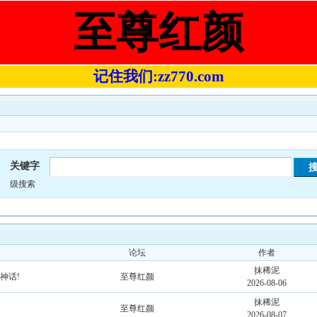
至尊红颜
记住我们:zz770.com
关键字
级搜索
论坛
作者
抹稀泥
神话!
至尊红颜
2026-08-06
抹稀泥
至尊红颜
2026-08-07