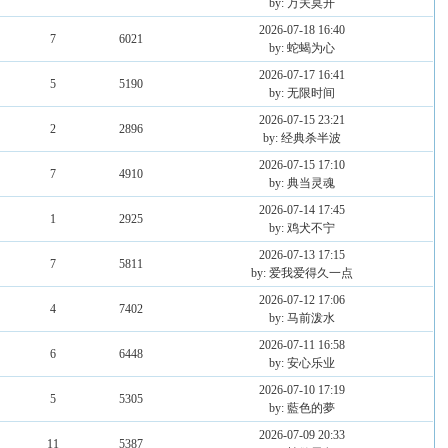
by: 万夫莫开
2026-07-18 16:40
7
6021
by: 蛇蝎为心
2026-07-17 16:41
5
5190
by: 无限时间
2026-07-15 23:21
2
2896
by: 经典杀半波
2026-07-15 17:10
7
4910
by: 典当灵魂
2026-07-14 17:45
1
2925
by: 鸡犬不宁
2026-07-13 17:15
7
5811
by: 爱我爱得久一点
2026-07-12 17:06
4
7402
by: 马前泼水
2026-07-11 16:58
6
6448
by: 安心乐业
2026-07-10 17:19
5
5305
by: 藍色的夢
2026-07-09 20:33
11
5387