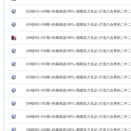
[02错01]≮199期≯内幕精选100%≤期期实力见证≥打造六合界的二中二
[01错00]≮198期≯内幕精选100%≤期期实力见证≥打造六合界的二中二
[00错00]≮197期≯内幕精选100%≤期期实力见证≥打造六合界的二中二
[00错00]≮196期≯内幕精选100%≤期期实力见证≥打造六合界的二中二
[03错01]≮195期≯内幕精选100%≤期期实力见证≥打造六合界的二中二
[02错01]≮194期≯内幕精选100%≤期期实力见证≥打造六合界的二中二
[01错00]≮193期≯内幕精选100%≤期期实力见证≥打造六合界的二中二
[00错00]≮192期≯内幕精选100%≤期期实力见证≥打造六合界的二中二
[00错00]≮191期≯内幕精选100%≤期期实力见证≥打造六合界的二中二
[00错00]≮190期≯内幕精选100%≤期期实力见证≥打造六合界的二中二