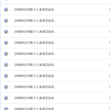
[00错00]200期;个人发表②连肖。
[00错00]199期;个人发表②连肖。
[00错00]198期;个人发表②连肖。
[00错00]197期;个人发表②连肖。
[00错00]196期;个人发表②连肖。
[00错00]195期;个人发表②连肖。
[00错00]194期;个人发表②连肖。
[00错00]193期;个人发表②连肖。
[00错00]192期;个人发表②连肖。
[00错00]191期;个人发表②连肖。