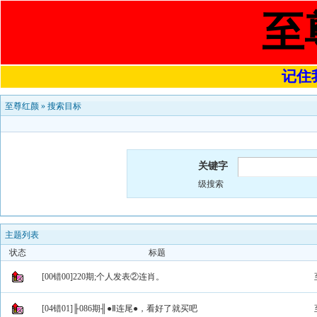
至
记住我
至尊红颜
»
搜索目标
关键字
级搜索
主题列表
状态
标题
[00错00]220期;个人发表②连肖。
[04错01]╟086期╢●Ⅱ连尾●，看好了就买吧