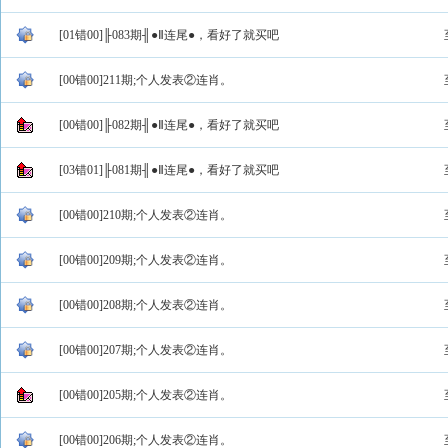
[01错00]╟083期╢●Ⅱ连尾●，看好了就买吧
[00错00]211期;个人发表②连肖。
[00错00]╟082期╢●Ⅱ连尾●，看好了就买吧
[03错01]╟081期╢●Ⅱ连尾●，看好了就买吧
[00错00]210期;个人发表②连肖。
[00错00]209期;个人发表②连肖。
[00错00]208期;个人发表②连肖。
[00错00]207期;个人发表②连肖。
[00错00]205期;个人发表②连肖。
[00错00]206期;个人发表②连肖。