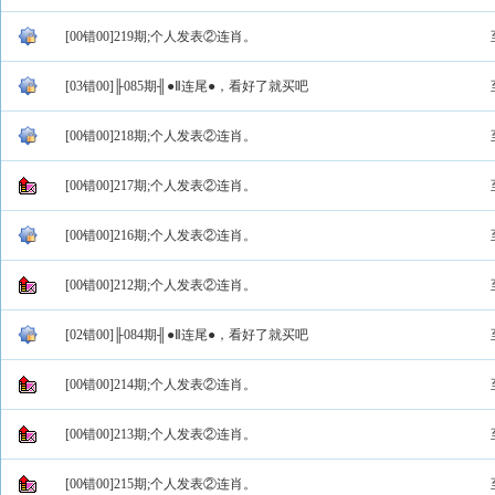
[00错00]219期;个人发表②连肖。
[03错00]╟085期╢●Ⅱ连尾●，看好了就买吧
[00错00]218期;个人发表②连肖。
[00错00]217期;个人发表②连肖。
[00错00]216期;个人发表②连肖。
[00错00]212期;个人发表②连肖。
[02错00]╟084期╢●Ⅱ连尾●，看好了就买吧
[00错00]214期;个人发表②连肖。
[00错00]213期;个人发表②连肖。
[00错00]215期;个人发表②连肖。