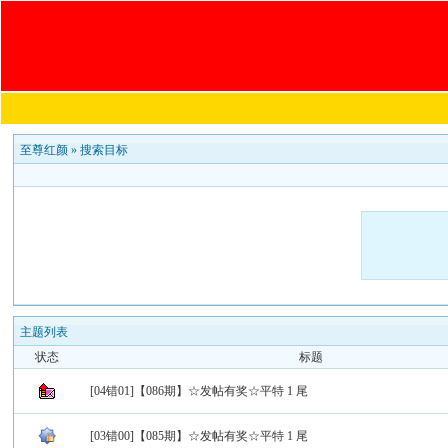
至尊红颜
»
搜索目标
主题列表
状态
标题
[04错01]【086期】☆发帖有奖☆平特 1 尾
[03错00]【085期】☆发帖有奖☆平特 1 尾