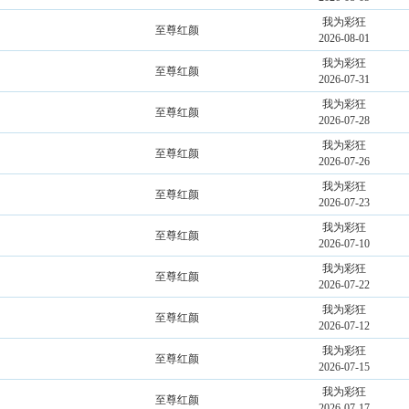
我为彩狂
至尊红颜
2026-08-01
我为彩狂
至尊红颜
2026-07-31
我为彩狂
至尊红颜
2026-07-28
我为彩狂
至尊红颜
2026-07-26
我为彩狂
至尊红颜
2026-07-23
我为彩狂
至尊红颜
2026-07-10
我为彩狂
至尊红颜
2026-07-22
我为彩狂
至尊红颜
2026-07-12
我为彩狂
至尊红颜
2026-07-15
我为彩狂
至尊红颜
2026-07-17