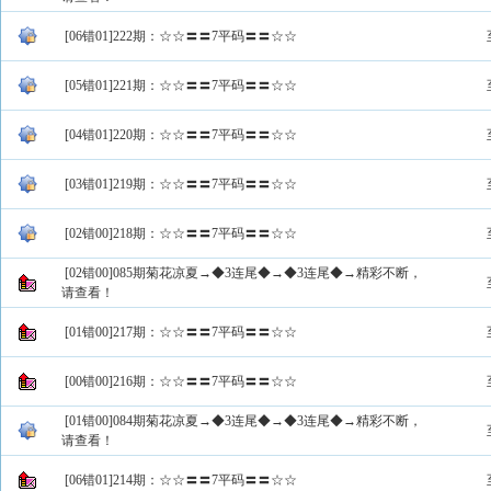
[06错01]222期：☆☆〓〓7平码〓〓☆☆
[05错01]221期：☆☆〓〓7平码〓〓☆☆
[04错01]220期：☆☆〓〓7平码〓〓☆☆
[03错01]219期：☆☆〓〓7平码〓〓☆☆
[02错00]218期：☆☆〓〓7平码〓〓☆☆
[02错00]085期菊花凉夏→◆3连尾◆→◆3连尾◆→精彩不断，
请查看！
[01错00]217期：☆☆〓〓7平码〓〓☆☆
[00错00]216期：☆☆〓〓7平码〓〓☆☆
[01错00]084期菊花凉夏→◆3连尾◆→◆3连尾◆→精彩不断，
请查看！
[06错01]214期：☆☆〓〓7平码〓〓☆☆