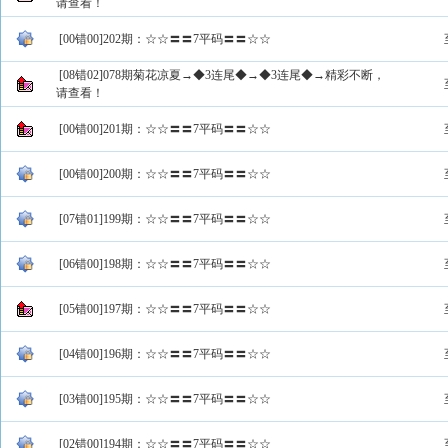
请查看！
[00错00]202期：☆☆〓〓7平码〓〓☆☆
[08错02]078期菊花凉夏→◆3连尾◆→◆3连尾◆→精彩不断，
请查看！
[00错00]201期：☆☆〓〓7平码〓〓☆☆
[00错00]200期：☆☆〓〓7平码〓〓☆☆
[07错01]199期：☆☆〓〓7平码〓〓☆☆
[06错00]198期：☆☆〓〓7平码〓〓☆☆
[05错00]197期：☆☆〓〓7平码〓〓☆☆
[04错00]196期：☆☆〓〓7平码〓〓☆☆
[03错00]195期：☆☆〓〓7平码〓〓☆☆
[02错00]194期：☆☆〓〓7平码〓〓☆☆