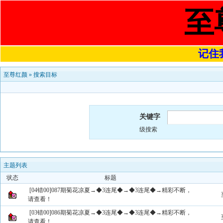
至
记住我
至尊红颜
»
搜索目标
关键字
级搜索
主题列表
状态
标题
[04错00]087期菊花凉夏→◆3连尾◆→◆3连尾◆→精彩不断，
请查看！
[03错00]086期菊花凉夏→◆3连尾◆→◆3连尾◆→精彩不断，
请查看！