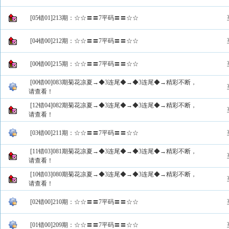
[05错01]213期：☆☆〓〓7平码〓〓☆☆
[04错00]212期：☆☆〓〓7平码〓〓☆☆
[00错00]215期：☆☆〓〓7平码〓〓☆☆
[00错00]083期菊花凉夏→◆3连尾◆→◆3连尾◆→精彩不断，
请查看！
[12错04]082期菊花凉夏→◆3连尾◆→◆3连尾◆→精彩不断，
请查看！
[03错00]211期：☆☆〓〓7平码〓〓☆☆
[11错03]081期菊花凉夏→◆3连尾◆→◆3连尾◆→精彩不断，
请查看！
[10错03]080期菊花凉夏→◆3连尾◆→◆3连尾◆→精彩不断，
请查看！
[02错00]210期：☆☆〓〓7平码〓〓☆☆
[01错00]209期：☆☆〓〓7平码〓〓☆☆